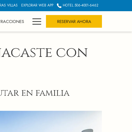
RAS VILLAS
EXPLORAR WEB APP
HOTEL 506-4001-6462
Hamburger
TRACCIONES
RESERVAR AHORA
Menu
nacaste con
utar en familia