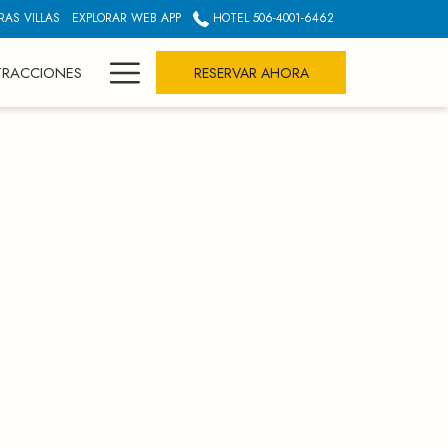
RAS VILLAS
EXPLORAR WEB APP
HOTEL 506-4001-6462
Hamburger
TRACCIONES
RESERVAR AHORA
Menu