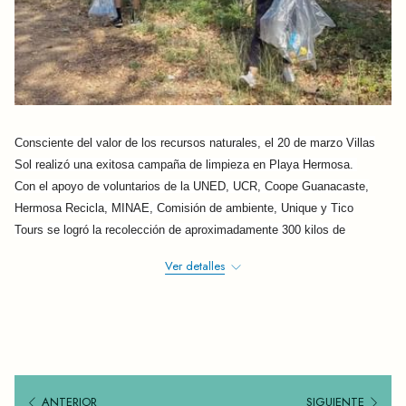
Consciente del valor de los recursos naturales, el 20 de marzo Villas
Sol realizó una exitosa campaña de limpieza en Playa Hermosa.
Con el apoyo de voluntarios de la UNED, UCR, Coope Guanacaste,
Hermosa Recicla, MINAE, Comisión de ambiente, Unique y Tico
Tours se logró la recolección de aproximadamente 300 kilos de
residuos que estaban tirados en la zona.
Ver detalles
Esta campaña permitió realizar la limpieza de la playa, sus dos
accesos, el manglar y la quebrada. Por lo que rescatamos la gran labor
de nuestros colaboradores y demás personas que se unieron para
lograr un impacto positivo en nuestro entorno.
ANTERIOR
SIGUIENTE